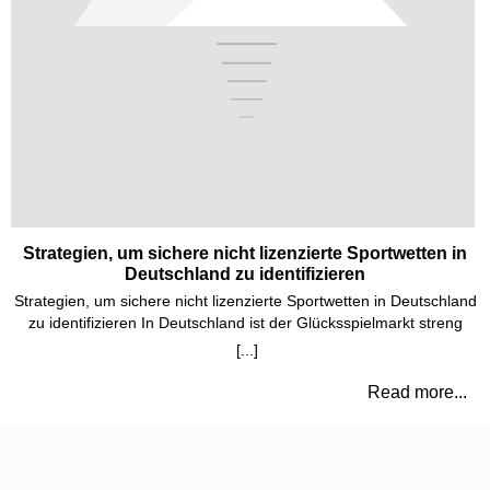
Strategien, um sichere nicht lizenzierte Sportwetten in
Deutschland zu identifizieren
Strategien, um sichere nicht lizenzierte Sportwetten in Deutschland
zu identifizieren In Deutschland ist der Glücksspielmarkt streng
reguliert. Dennoch gibt es zahlreiche nicht lizenzierte
[...]
Sportwettenanbieter, die oft durch aggressive Werbung und
verlockende Quoten auf sich aufmerksam machen. Um sichere
Read more...
nicht lizenzierte Sportwetten zu identifizieren, ist es entscheidend,
verschiedene Kriterien zu analysieren und bestimmte Strategien zu
verfolgen. In diesem Artikel werden wir die wichtigsten Strategien
zur Identifizierung solcher Anbieter detailliert erörtern. 1.